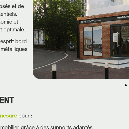
osés et de
entiels.
nomie et
t optimale.
esprit bord
 métalliques.
ENT
 mesure
pour :
mobilier grâce à des supports adaptés.